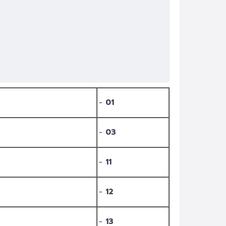
-
01
-
03
-
11
-
12
-
13