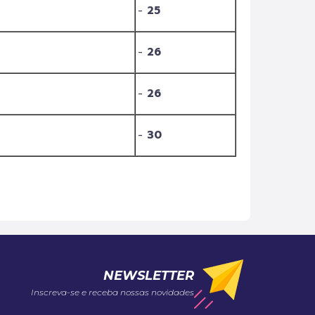
-
25
-
26
-
26
-
3
0
NEWSLETTER
Inscreva-se e receba nossas novidades