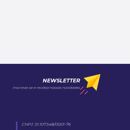
NEWSLETTER
Inscreva-se e receba nossas novidades
CNPJ: 51.107.548/0001-76