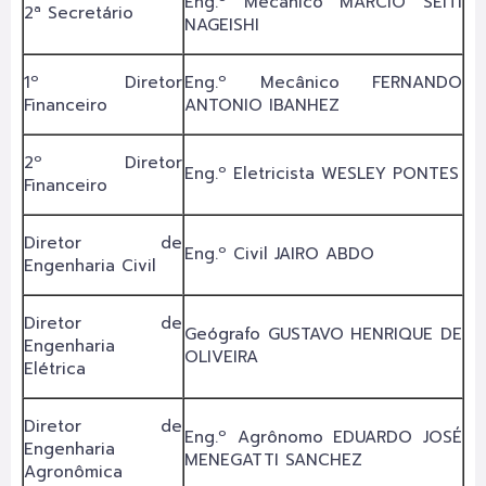
Eng.º Mecânico MARCIO SEITI
2ª Secretário
NAGEISHI
1º Diretor
Eng.º Mecânico FERNANDO
Financeiro
ANTONIO IBANHEZ
2º Diretor
Eng.º Eletricista WESLEY PONTES
Financeiro
Diretor de
Eng.º Civil JAIRO ABDO
Engenharia Civil
Diretor de
Geógrafo GUSTAVO HENRIQUE DE
Engenharia
OLIVEIRA
Elétrica
Diretor de
Eng.º Agrônomo EDUARDO JOSÉ
Engenharia
MENEGATTI SANCHEZ
Agronômica