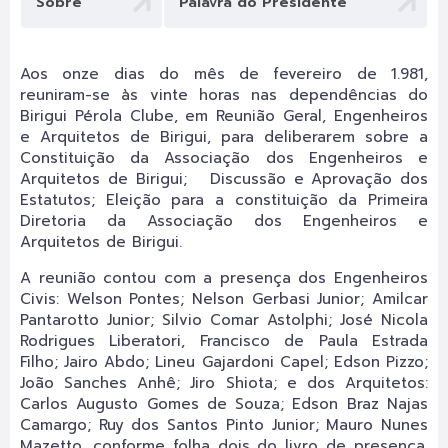
Sobre
Palavra do Presidente
Aos onze dias do mês de fevereiro de 1.981,
reuniram-se às vinte horas nas dependências do
Birigui Pérola Clube, em Reunião Geral, Engenheiros
e Arquitetos de Birigui, para deliberarem sobre a
Constituição da Associação dos Engenheiros e
Arquitetos de Birigui; Discussão e Aprovação dos
Estatutos; Eleição para a constituição da Primeira
Diretoria da Associação dos Engenheiros e
Arquitetos de Birigui.
A reunião contou com a presença dos Engenheiros
Civis: Welson Pontes; Nelson Gerbasi Junior; Amilcar
Pantarotto Junior; Silvio Comar Astolphi; José Nicola
Rodrigues Liberatori, Francisco de Paula Estrada
Filho; Jairo Abdo; Lineu Gajardoni Capel; Edson Pizzo;
João Sanches Anhê; Jiro Shiota; e dos Arquitetos:
Carlos Augusto Gomes de Souza; Edson Braz Najas
Camargo; Ruy dos Santos Pinto Junior; Mauro Nunes
Mazetto, conforme folha dois do livro de presença,